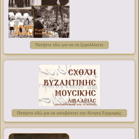
Πατήστε εδώ για να το ξεφυλλίσετε
Πατήστε εδώ για να κατεβάσετε την Αίτηση Εγγραφής