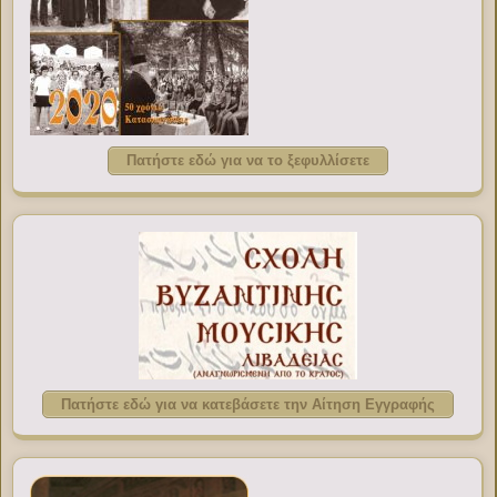
Πατήστε εδώ για να το ξεφυλλίσετε
Πατήστε εδώ για να κατεβάσετε την Αίτηση Εγγραφής