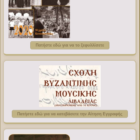
Πατήστε εδώ για να το ξεφυλλίσετε
Πατήστε εδώ για να κατεβάσετε την Αίτηση Εγγραφής