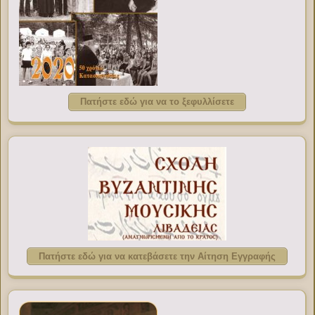
Πατήστε εδώ για να το ξεφυλλίσετε
Πατήστε εδώ για να κατεβάσετε την Αίτηση Εγγραφής