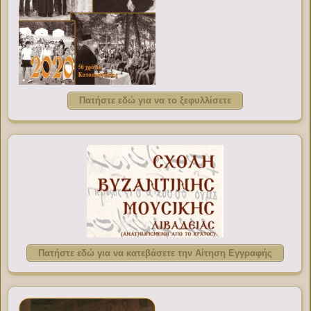
Πατήστε εδώ για να το ξεφυλλίσετε
Πατήστε εδώ για να κατεβάσετε την Αίτηση Εγγραφής