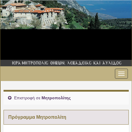
Εναλ
00:00
πλοήγ
01:00
Επιστροφή σε
Μητροπολίτης
02:00
Πρόγραμμα Μητροπολίτη
03:00