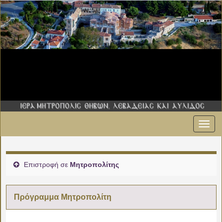
Εναλ
00:00
πλοήγ
01:00
Επιστροφή σε
Μητροπολίτης
02:00
Πρόγραμμα Μητροπολίτη
03:00