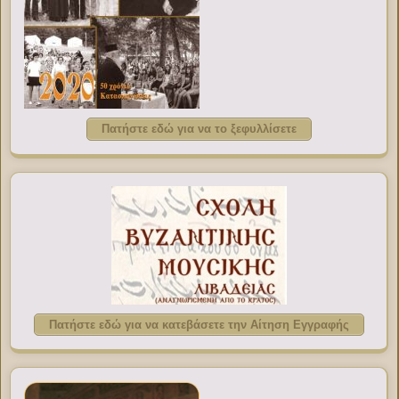
Πατήστε εδώ για να το ξεφυλλίσετε
Πατήστε εδώ για να κατεβάσετε την Αίτηση Εγγραφής