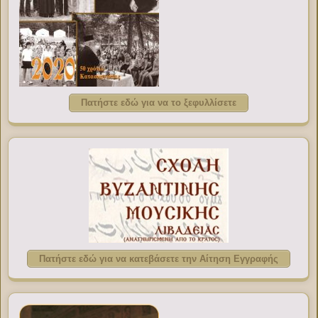
Πατήστε εδώ για να το ξεφυλλίσετε
Πατήστε εδώ για να κατεβάσετε την Αίτηση Εγγραφής