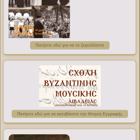
Πατήστε εδώ για να το ξεφυλλίσετε
Πατήστε εδώ για να κατεβάσετε την Αίτηση Εγγραφής