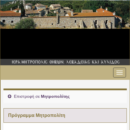
Εναλ
00:00
πλοήγ
01:00
Επιστροφή σε
Μητροπολίτης
02:00
Πρόγραμμα Μητροπολίτη
03:00