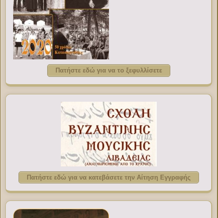
Πατήστε εδώ για να το ξεφυλλίσετε
Πατήστε εδώ για να κατεβάσετε την Αίτηση Εγγραφής