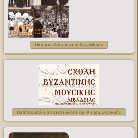
Πατήστε εδώ για να το ξεφυλλίσετε
Πατήστε εδώ για να κατεβάσετε την Αίτηση Εγγραφής