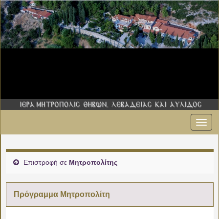
Εναλ
00:00
πλοήγ
01:00
Επιστροφή σε
Μητροπολίτης
02:00
Πρόγραμμα Μητροπολίτη
03:00