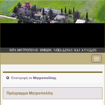
Εναλ
00:00
πλοήγ
01:00
Επιστροφή σε
Μητροπολίτης
02:00
Πρόγραμμα Μητροπολίτη
03:00