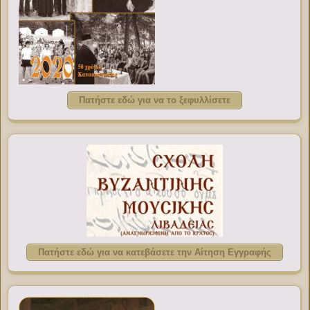
Πατήστε εδώ για να το ξεφυλλίσετε
Πατήστε εδώ για να κατεβάσετε την Αίτηση Εγγραφής