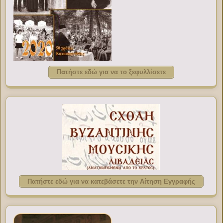
Πατήστε εδώ για να το ξεφυλλίσετε
Πατήστε εδώ για να κατεβάσετε την Αίτηση Εγγραφής