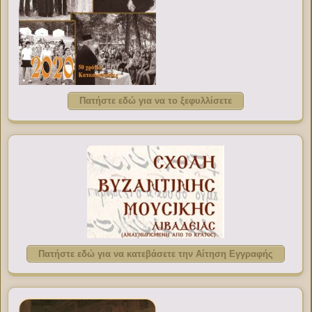
Πατήστε εδώ για να το ξεφυλλίσετε
Πατήστε εδώ για να κατεβάσετε την Αίτηση Εγγραφής