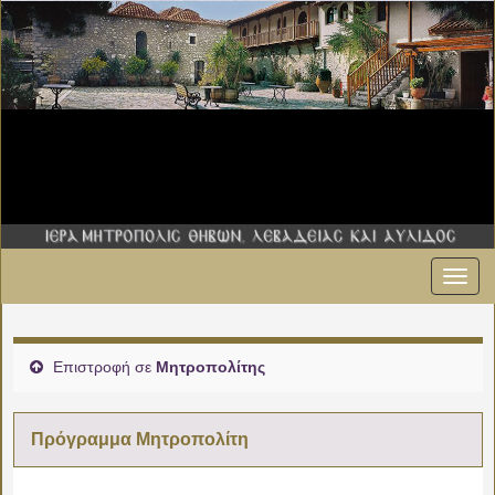
Εναλ
00:00
πλοήγ
01:00
Επιστροφή σε
Μητροπολίτης
02:00
Πρόγραμμα Μητροπολίτη
03:00