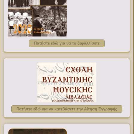
Πατήστε εδώ για να το ξεφυλλίσετε
Πατήστε εδώ για να κατεβάσετε την Αίτηση Εγγραφής