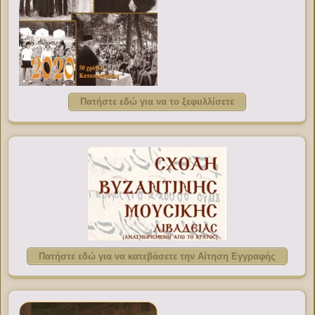
Πατήστε εδώ για να το ξεφυλλίσετε
Πατήστε εδώ για να κατεβάσετε την Αίτηση Εγγραφής