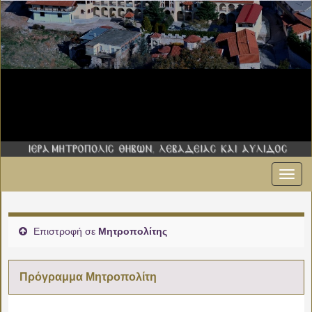
Εναλ
00:00
πλοήγ
01:00
Επιστροφή σε
Μητροπολίτης
02:00
Πρόγραμμα Μητροπολίτη
03:00