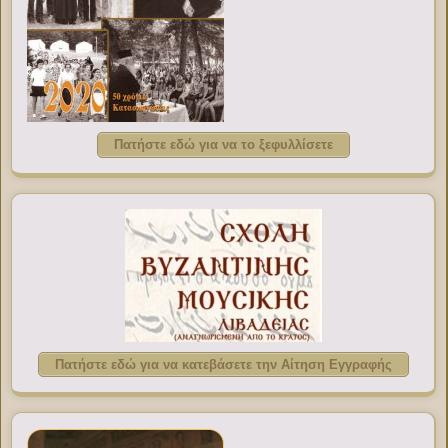
Πατήστε εδώ για να το ξεφυλλίσετε
Πατήστε εδώ για να κατεβάσετε την Αίτηση Εγγραφής