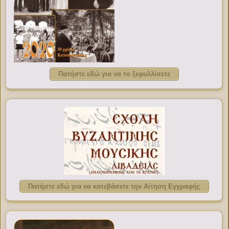
Πατήστε εδώ για να το ξεφυλλίσετε
Πατήστε εδώ για να κατεβάσετε την Αίτηση Εγγραφής