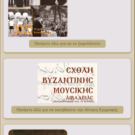
Πατήστε εδώ για να το ξεφυλλίσετε
Πατήστε εδώ για να κατεβάσετε την Αίτηση Εγγραφής