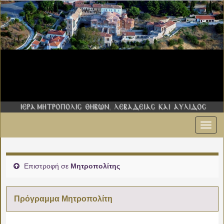
Εναλ
00:00
πλοήγ
01:00
Επιστροφή σε
Μητροπολίτης
02:00
Πρόγραμμα Μητροπολίτη
03:00