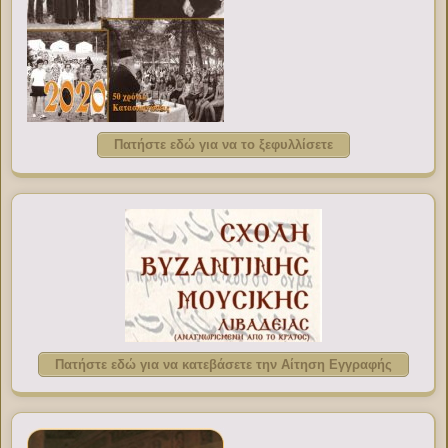
Πατήστε εδώ για να το ξεφυλλίσετε
Πατήστε εδώ για να κατεβάσετε την Αίτηση Εγγραφής