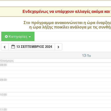
04:00
Ενδεχομένως να υπάρχουν αλλαγές ακόμα και τ
05:00
Στο πρόγραμμα ανακοινώνεται η ώρα έναρξη
η ώρα λήξης ποικίλει ανάλογα με τις συνθή
06:00
Κατηγορίες
13 ΣΕΠΤΈΜΒΡΙΟΣ 2024
07:00
13
Πα
Ολοήμερη
08:00
09:00
10:00
11:00