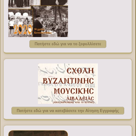
Πατήστε εδώ για να το ξεφυλλίσετε
Πατήστε εδώ για να κατεβάσετε την Αίτηση Εγγραφής