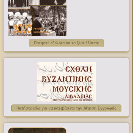
Πατήστε εδώ για να το ξεφυλλίσετε
Πατήστε εδώ για να κατεβάσετε την Αίτηση Εγγραφής