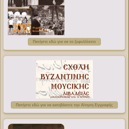
Πατήστε εδώ για να το ξεφυλλίσετε
Πατήστε εδώ για να κατεβάσετε την Αίτηση Εγγραφής