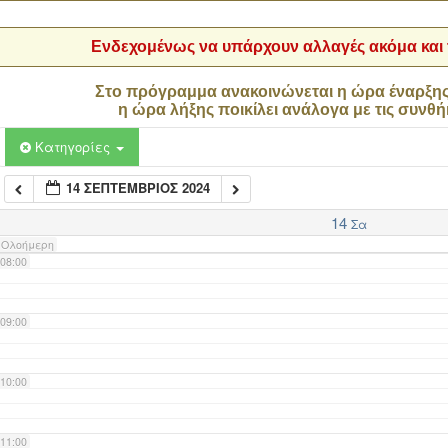
04:00
Ενδεχομένως να υπάρχουν αλλαγές ακόμα και τ
05:00
Στο πρόγραμμα ανακοινώνεται η ώρα έναρξη
η ώρα λήξης ποικίλει ανάλογα με τις συνθή
06:00
Κατηγορίες
14 ΣΕΠΤΈΜΒΡΙΟΣ 2024
07:00
14
Σα
Ολοήμερη
08:00
09:00
10:00
11:00