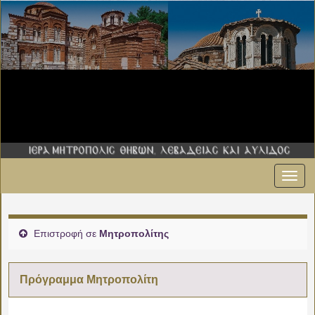
Εναλ
00:00
πλοήγ
01:00
Επιστροφή σε
Μητροπολίτης
02:00
Πρόγραμμα Μητροπολίτη
03:00