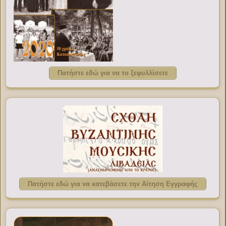
Πατήστε εδώ για να το ξεφυλλίσετε
Πατήστε εδώ για να κατεβάσετε την Αίτηση Εγγραφής