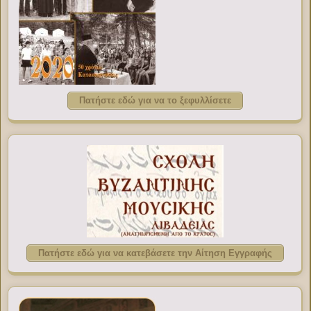
Πατήστε εδώ για να το ξεφυλλίσετε
Πατήστε εδώ για να κατεβάσετε την Αίτηση Εγγραφής