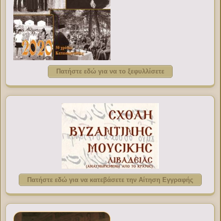
Πατήστε εδώ για να το ξεφυλλίσετε
Πατήστε εδώ για να κατεβάσετε την Αίτηση Εγγραφής