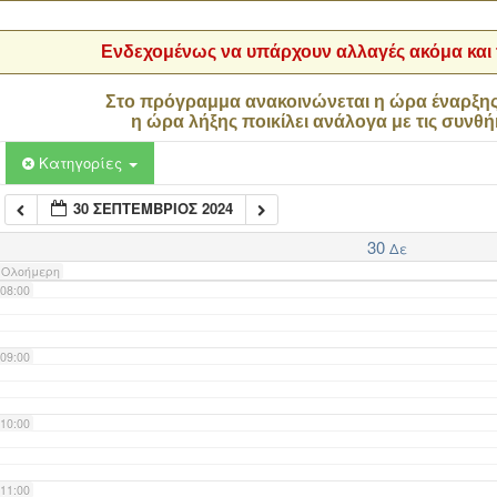
04:00
Ενδεχομένως να υπάρχουν αλλαγές ακόμα και τ
05:00
Στο πρόγραμμα ανακοινώνεται η ώρα έναρξη
η ώρα λήξης ποικίλει ανάλογα με τις συνθή
06:00
Κατηγορίες
30 ΣΕΠΤΈΜΒΡΙΟΣ 2024
07:00
30
Δε
Ολοήμερη
08:00
09:00
10:00
11:00