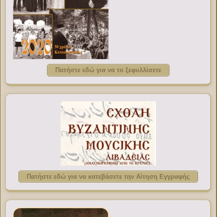
Πατήστε εδώ για να το ξεφυλλίσετε
Πατήστε εδώ για να κατεβάσετε την Αίτηση Εγγραφής