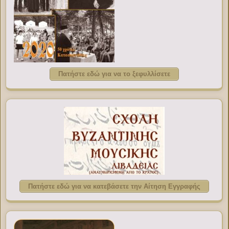
Πατήστε εδώ για να το ξεφυλλίσετε
Πατήστε εδώ για να κατεβάσετε την Αίτηση Εγγραφής