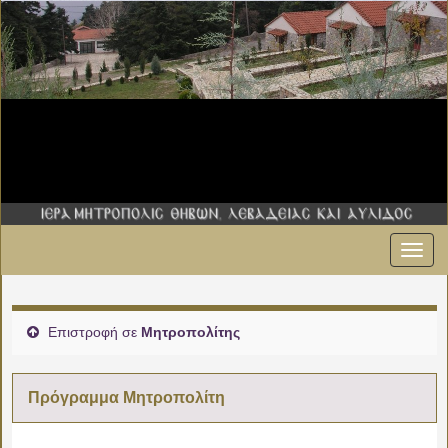
Εναλ
00:00
πλοήγ
01:00
Επιστροφή σε
Μητροπολίτης
02:00
Πρόγραμμα Μητροπολίτη
03:00