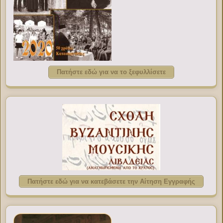
Πατήστε εδώ για να το ξεφυλλίσετε
Πατήστε εδώ για να κατεβάσετε την Αίτηση Εγγραφής