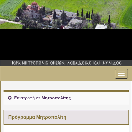
Εναλ
00:00
πλοήγ
01:00
Επιστροφή σε
Μητροπολίτης
02:00
Πρόγραμμα Μητροπολίτη
03:00