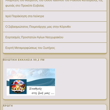
Ανάμνηση του θαύματος του Οσίου Ιωάννου του Ρώσσου κατάσβεσης της
φωτιάς στο Προκόπι Ευβοίας
Ιερά Παράκληση στα Λεύκτρα
Ο Σεβασμιώτατος Ποιμενάρχης μας στην Κόρινθο
Εορτασμός Προστατών Αγίων Νεοχωρακίου
Εορτή Μεταμορφώσεως του Σωτήρος
ΒΟΙΩΤΙΚΉ ΕΚΚΛΗΣΊΑ 99,2 FM
ΑΡΩΓΗ