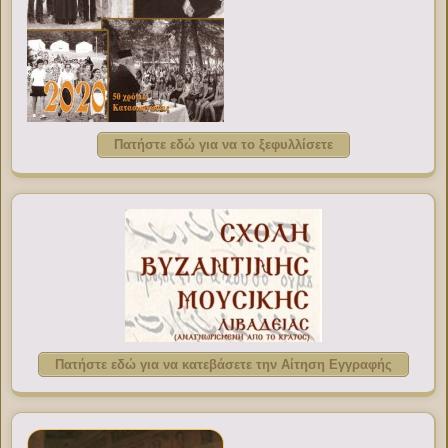
Πατήστε εδώ για να το ξεφυλλίσετε
Πατήστε εδώ για να κατεβάσετε την Αίτηση Εγγραφής