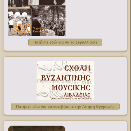
Πατήστε εδώ για να το ξεφυλλίσετε
Πατήστε εδώ για να κατεβάσετε την Αίτηση Εγγραφής