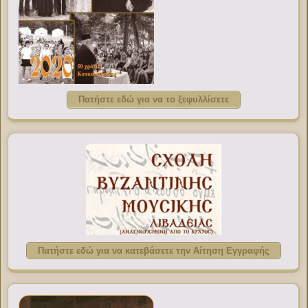
Πατήστε εδώ για να το ξεφυλλίσετε
Πατήστε εδώ για να κατεβάσετε την Αίτηση Εγγραφής