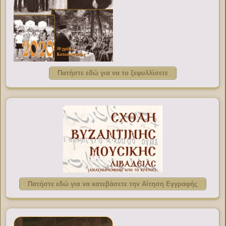
Πατήστε εδώ για να το ξεφυλλίσετε
Πατήστε εδώ για να κατεβάσετε την Αίτηση Εγγραφής