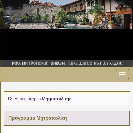
Εναλ
00:00
πλοήγ
01:00
Επιστροφή σε
Μητροπολίτης
02:00
Πρόγραμμα Μητροπολίτη
03:00