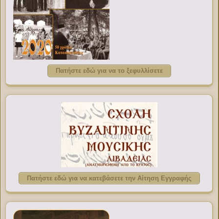
Πατήστε εδώ για να το ξεφυλλίσετε
Πατήστε εδώ για να κατεβάσετε την Αίτηση Εγγραφής