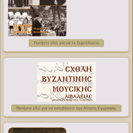
Πατήστε εδώ για να το ξεφυλλίσετε
Πατήστε εδώ για να κατεβάσετε την Αίτηση Εγγραφής