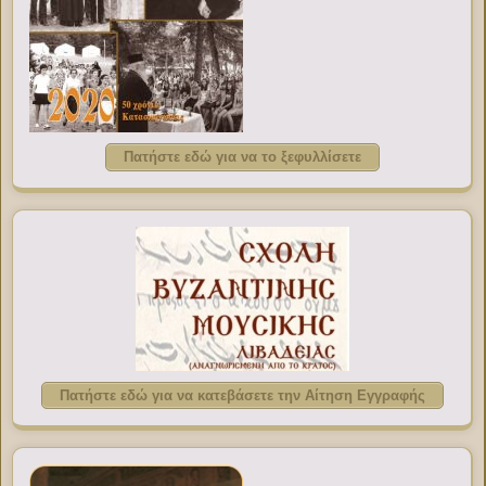
Πατήστε εδώ για να το ξεφυλλίσετε
Πατήστε εδώ για να κατεβάσετε την Αίτηση Εγγραφής