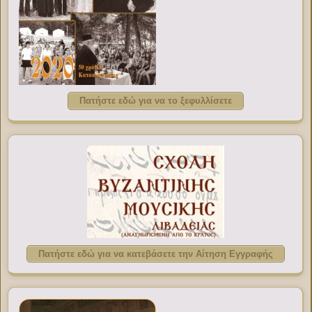
Πατήστε εδώ για να το ξεφυλλίσετε
Πατήστε εδώ για να κατεβάσετε την Αίτηση Εγγραφής