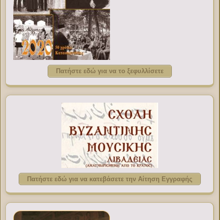
Πατήστε εδώ για να το ξεφυλλίσετε
Πατήστε εδώ για να κατεβάσετε την Αίτηση Εγγραφής