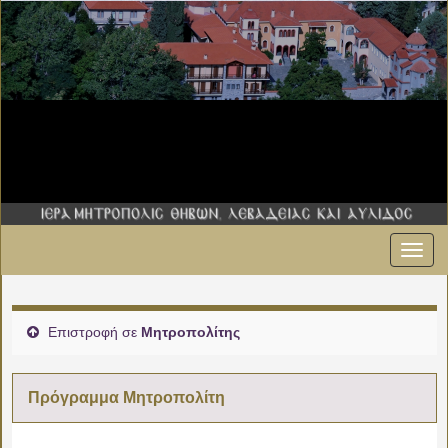
Εναλ
00:00
πλοήγ
01:00
Επιστροφή σε
Μητροπολίτης
02:00
Πρόγραμμα Μητροπολίτη
03:00