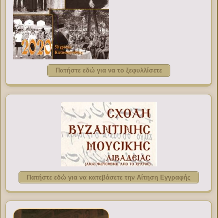
Πατήστε εδώ για να το ξεφυλλίσετε
Πατήστε εδώ για να κατεβάσετε την Αίτηση Εγγραφής