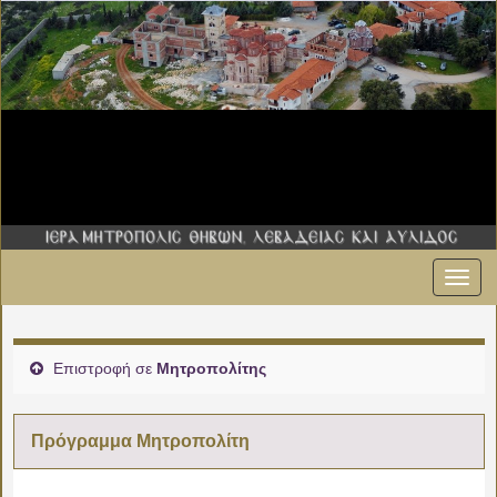
Εναλ
00:00
πλοήγ
01:00
Επιστροφή σε
Μητροπολίτης
02:00
Πρόγραμμα Μητροπολίτη
03:00