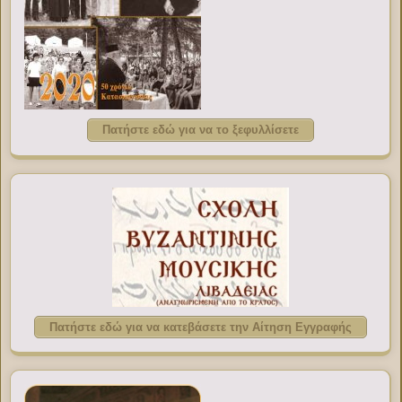
Πατήστε εδώ για να το ξεφυλλίσετε
Πατήστε εδώ για να κατεβάσετε την Αίτηση Εγγραφής