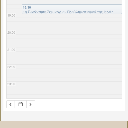
18:30
1η Συνάντηση Σεμιναρίου Προβληματισμού της Ιεράς
19:00
Μητροπόλεως στην Αίθουσα του Επιμελητηρίου Βοιωτίας
στη Λιβαδειά
20:00
21:00
22:00
23:00