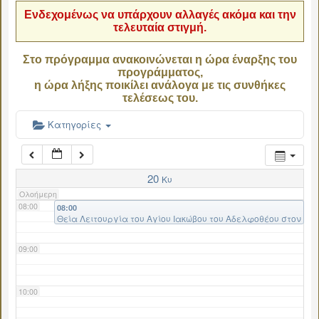
Ενδεχομένως να υπάρχουν αλλαγές ακόμα και την
τελευταία στιγμή.
04:00
Στο πρόγραμμα ανακοινώνεται η ώρα έναρξης του
προγράμματος,
05:00
η ώρα λήξης ποικίλει ανάλογα με τις συνθήκες
τελέσεως του.
06:00
Κατηγορίες
07:00
20
Κυ
Ολοήμερη
08:00
08:00
Θεία Λειτουργία του Αγίου Ιακώβου του Αδελφοθέου στον
Ιερό Μητροπολιτικό Ναό Εισοδίων της Θεοτόκου
Λεβαδείας- Δοξολογία για την εορτή της Αστυνομίας
09:00
10:00