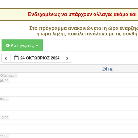
04:00
Ενδεχομένως να υπάρχουν αλλαγές ακόμα και τ
05:00
Στο πρόγραμμα ανακοινώνεται η ώρα έναρξη
η ώρα λήξης ποικίλει ανάλογα με τις συνθή
06:00
Κατηγορίες
24 ΟΚΤΏΒΡΙΟΣ 2024
07:00
24
Πε
Ολοήμερη
08:00
09:00
10:00
11:00