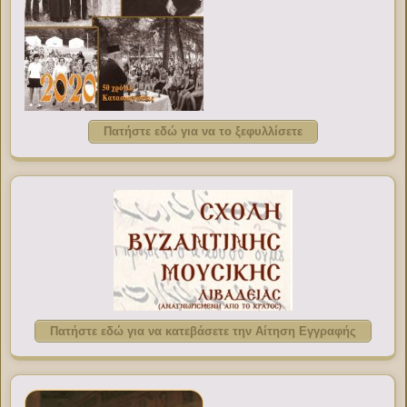
Πατήστε εδώ για να το ξεφυλλίσετε
Πατήστε εδώ για να κατεβάσετε την Αίτηση Εγγραφής