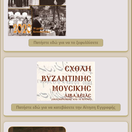
Πατήστε εδώ για να το ξεφυλλίσετε
Πατήστε εδώ για να κατεβάσετε την Αίτηση Εγγραφής