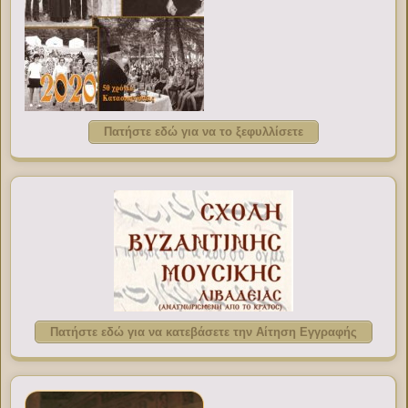
Πατήστε εδώ για να το ξεφυλλίσετε
Πατήστε εδώ για να κατεβάσετε την Αίτηση Εγγραφής