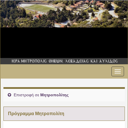
Εναλ
00:00
πλοήγ
01:00
Επιστροφή σε
Μητροπολίτης
02:00
Πρόγραμμα Μητροπολίτη
03:00