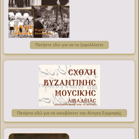
Πατήστε εδώ για να το ξεφυλλίσετε
Πατήστε εδώ για να κατεβάσετε την Αίτηση Εγγραφής