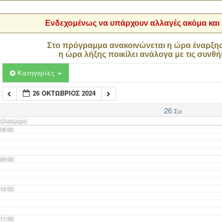
04:00
Ενδεχομένως να υπάρχουν αλλαγές ακόμα και τ
05:00
Στο πρόγραμμα ανακοινώνεται η ώρα έναρξη
η ώρα λήξης ποικίλει ανάλογα με τις συνθή
06:00
Κατηγορίες
26 ΟΚΤΏΒΡΙΟΣ 2024
07:00
26
Σα
Ολοήμερη
08:00
09:00
10:00
11:00