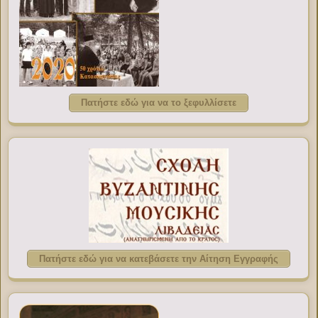
Πατήστε εδώ για να το ξεφυλλίσετε
Πατήστε εδώ για να κατεβάσετε την Αίτηση Εγγραφής