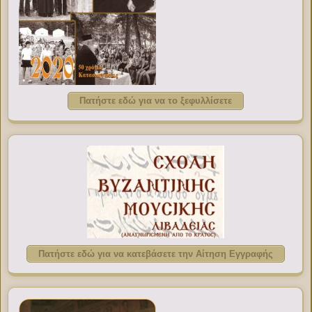
Πατήστε εδώ για να το ξεφυλλίσετε
Πατήστε εδώ για να κατεβάσετε την Αίτηση Εγγραφής