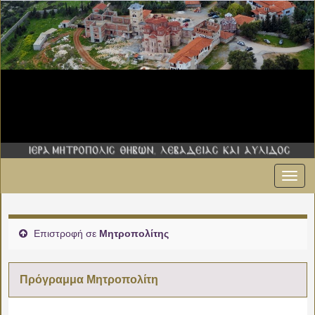
Εναλ
00:00
πλοήγ
01:00
Επιστροφή σε
Μητροπολίτης
02:00
Πρόγραμμα Μητροπολίτη
03:00